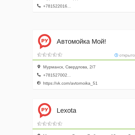
+781522016...
Автомойка Мой!
открыто
Мурманск, Свердлова, 2/7
+781527002...
https://vk.com/avtomoika_51
Lexota