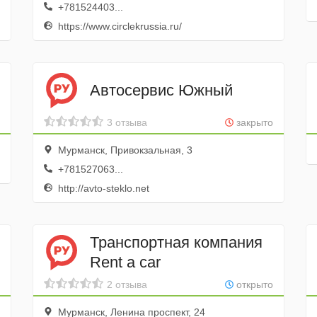
+781524403...
https://www.circlekrussia.ru/
Автосервис Южный
3 отзыва
закрыто
Мурманск, Привокзальная, 3
+781527063...
http://avto-steklo.net
Транспортная компания
Rent a car
2 отзыва
открыто
Мурманск, Ленина проспект, 24