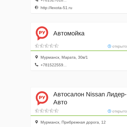
+781527018...
http://lexota-51.ru
Автомойка
открыто
Мурманск, Марата, 30в/1
+781522559...
Автосалон Nissan Лидер-
Авто
открыто
Мурманск, Прибрежная дорога, 12