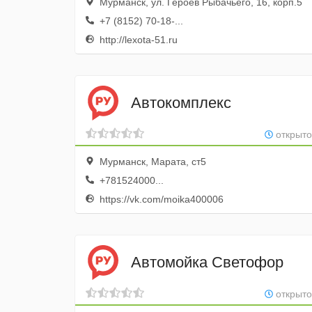
Мурманск, ул. Героев Рыбачьего, 16, корп.5
+7 (8152) 70-18-...
http://lexota-51.ru
Автокомплекс
открыто
Мурманск, Марата, ст5
+781524000...
https://vk.com/moika400006
Автомойка Светофор
открыто