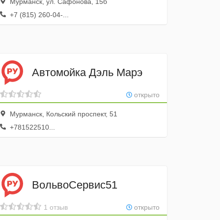
Мурманск, ул. Сафонова, 15б
+7 (815) 260-04-...
Автомойка Дэль Марэ
открыто
Мурманск, Кольский проспект, 51
+781522510...
ВольвоCервис51
1 отзыв
открыто