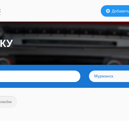
к
Добавить
КУ
Мурманск
томойки