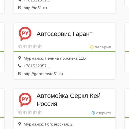
+781522552...
http://to51.ru
Автосервис Гарант
перерыв
Мурманск, Ленина проспект, 11Б
+781522357...
http://garantavto51.ru
Автомойка Сёркл Кей
Россия
открыто
Мурманск, Рогозерская, 2