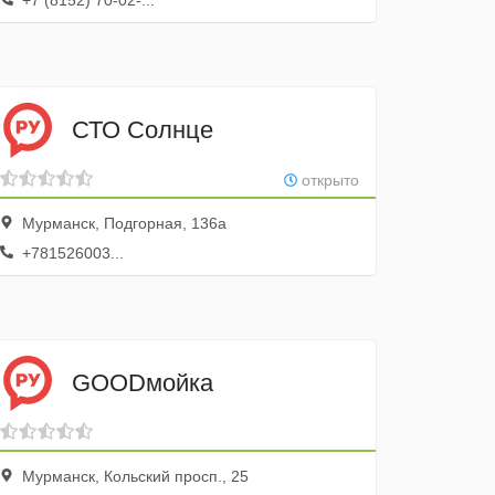
+7 (8152) 70-02-...
СТО Солнце
открыто
Мурманск, Подгорная, 136а
+781526003...
GOODмойка
Мурманск, Кольский просп., 25