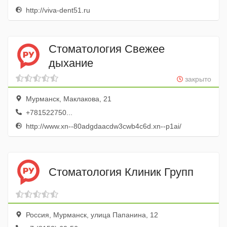
http://viva-dent51.ru
Стоматология Свежее
дыхание
закрыто
Мурманск, Маклакова, 21
+781522750...
http://www.xn--80adgdaacdw3cwb4c6d.xn--p1ai/
Стоматология Клиник Групп
Россия, Мурманск, улица Папанина, 12