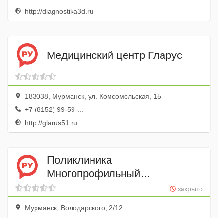
http://diagnostika3d.ru
Медицинский центр Гларус
183038, Мурманск, ул. Комсомольская, 15
+7 (8152) 99-59-...
http://glarus51.ru
Поликлиника
Многопрофильный
центр им. Н.И. Пирогова ФМБА
закрыто
России
Мурманск, Володарского, 2/12