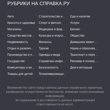
РУБРИКИ НА СПРАВКА.РУ
Авто
Строительство и ремонт
Еда и напитки
Красота и здоровье
Спорт и фитнес
Услуги
Магазины
Медицина и фармацевтика
Бизнес
Средства массовой информации
Культура и искусство
Общество
Недвижимость
Финансы
Домашние животные
Отдых и развлечения
Туризм
Наука и образование
Производство и поставки
Одежда и мода
Транспорт и перевозки
Государство
Справочно-информационные системы
Реклама и полиграфия
Компьютеры и интернет
Безопасность
Дом и интерьер
Товары для детей
Телекоммуникации и связь
Внимание! На сайте представлены данные справочного характера,
размещение осуществляется бесплатно, исключая сугубо рекламную
информацию.
За содержание и достоверность данных Администрация
ответственности не несет.