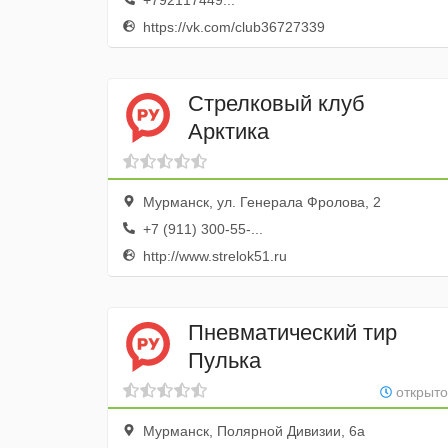
+792117449...
https://vk.com/club36727339
Стрелковый клуб
Арктика
Мурманск, ул. Генерала Фролова, 2
+7 (911) 300-55-...
http://www.strelok51.ru
Пневматический тир
Пулька
открыто
Мурманск, Полярной Дивизии, 6а