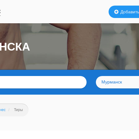
к
Добавить
АНСКА
Мурманск
нес
Тиры